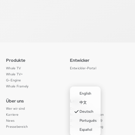
Produkte
Entwicker
Whale TV
Entwickler-Portal
Whale TV+
G-Engine
Whale Framely
English
Über uns
Legal
中文
Wer wir sind
Datenschutz
✓
Deutsch
Karriere
Nutzungsbedingungen
Português
News
京ICP备11012483号-9
Pressebereich
Transparenzerklärung
Español